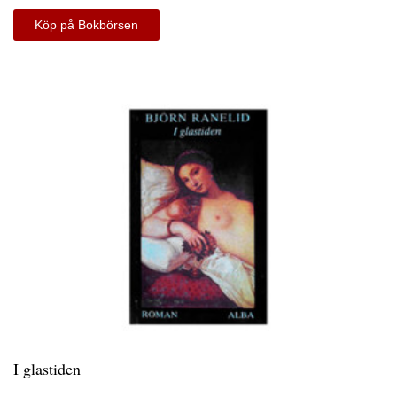
Köp på Bokbörsen
I glastiden