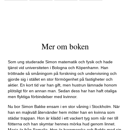
Mer om boken
Som ung studerade Simon matematik och fysik och hade
tjänst vid universiteten i Bologna och Köpenhamn. Han
tröttnade så småningom på forskning och undervisning och
gjorde sig i stället en stor förmögenhet på fastigheter och
aktier. En kort tid var han gift, men hustrun lämnade honom
plötsligt för en annan man. Sedan dess har han haft otaliga
men flyktiga förbindelser med kvinnor.
Nu bor Simon Bakke ensam i en stor våning i Stockholm. När
han en majkväll återvänder hem möter han en kvinna som
städar trappan. Hon är klädd i ett vackert tyg som når ner till
fötterna och han skymtar hennes mörka hud genom linnet.
Maria är från Somalia. Hon är barnmorska och flydde med sin