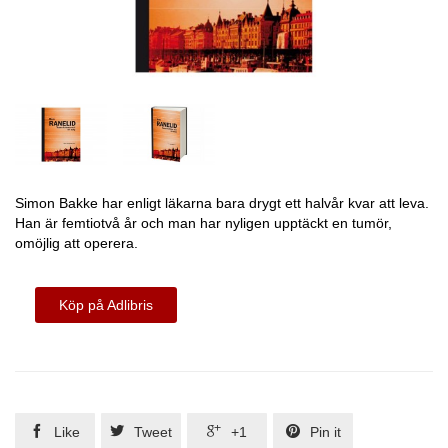
Simon Bakke har enligt läkarna bara drygt ett halvår kvar att leva.
Han är femtiotvå år och man har nyligen upptäckt en tumör,
omöjlig att operera.
Köp på Adlibris




Like
Tweet
+1
Pin it