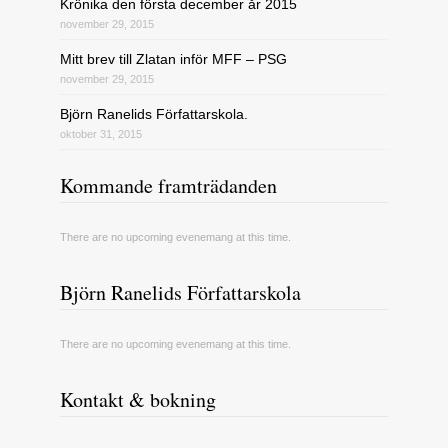
Krönika den första december år 2015
november 29, 2015
Mitt brev till Zlatan inför MFF – PSG
november 29, 2015
Björn Ranelids Författarskola.
oktober 31, 2015
Kommande framträdanden
There are no upcoming evenemang at this time.
Björn Ranelids Författarskola
There are no upcoming evenemang at this time.
Kontakt & bokning