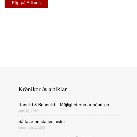
Köp på Adlibris
Krönikor & artiklar
Ranelid & Bonnelid – Möjligheterna är oändliga
april 12, 2016
Så talar en statsminister
december 1, 2015