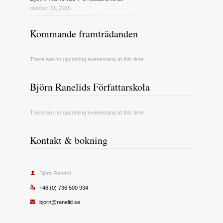
oktober 31, 2015
Kommande framträdanden
There are no upcoming evenemang at this time.
Björn Ranelids Författarskola
There are no upcoming evenemang at this time.
Kontakt & bokning

Björn Ranelid

+46 (0) 736 500 934

bjorn@ranelid.se