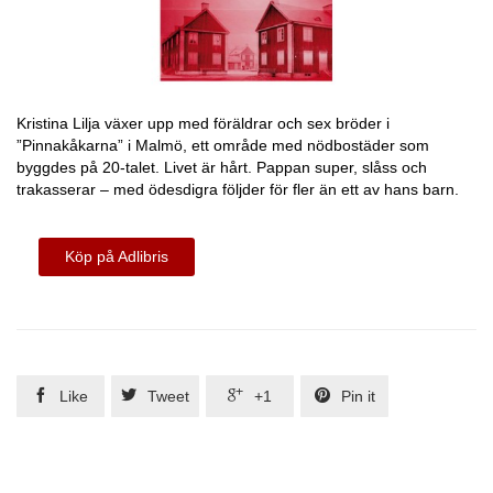
Kristina Lilja växer upp med föräldrar och sex bröder i
”Pinnakåkarna” i Malmö, ett område med nödbostäder som
byggdes på 20-talet. Livet är hårt. Pappan super, slåss och
trakasserar – med ödesdigra följder för fler än ett av hans barn.
Köp på Adlibris




Like
Tweet
+1
Pin it