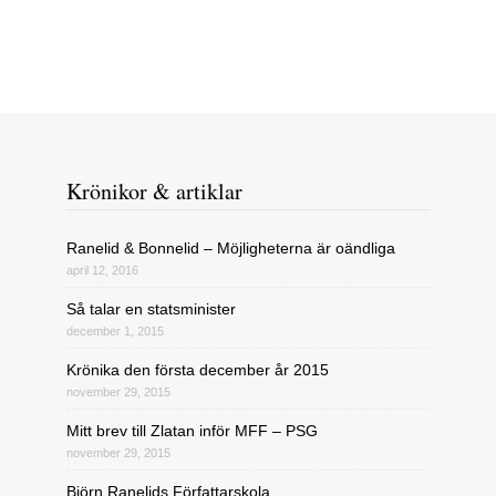
Krönikor & artiklar
Ranelid & Bonnelid – Möjligheterna är oändliga
april 12, 2016
Så talar en statsminister
december 1, 2015
Krönika den första december år 2015
november 29, 2015
Mitt brev till Zlatan inför MFF – PSG
november 29, 2015
Björn Ranelids Författarskola.