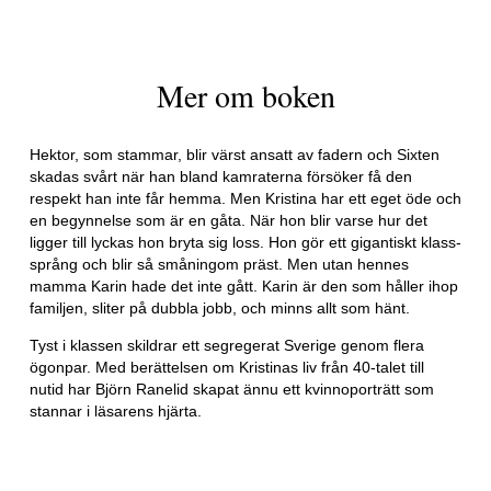
Mer om boken
Hektor, som stammar, blir värst ansatt av fadern och Sixten
skadas svårt när han bland kamraterna försöker få den
respekt han inte får hemma. Men Kristina har ett eget öde och
en begynnelse som är en gåta. När hon blir varse hur det
ligger till lyckas hon bryta sig loss. Hon gör ett gigantiskt klass-
språng och blir så småningom präst. Men utan hennes
mamma Karin hade det inte gått. Karin är den som håller ihop
familjen, sliter på dubbla jobb, och minns allt som hänt.
Tyst i klassen skildrar ett segregerat Sverige genom flera
ögonpar. Med berättelsen om Kristinas liv från 40-talet till
nutid har Björn Ranelid skapat ännu ett kvinnoporträtt som
stannar i läsarens hjärta.